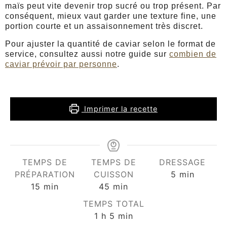
maïs peut vite devenir trop sucré ou trop présent. Par
conséquent, mieux vaut garder une texture fine, une
portion courte et un assaisonnement très discret.
Pour ajuster la quantité de caviar selon le format de
service, consultez aussi notre guide sur
combien de
caviar prévoir par personne
.
Imprimer la recette
TEMPS DE
TEMPS DE
DRESSAGE
PRÉPARATION
CUISSON
5
min
15
min
45
min
TEMPS TOTAL
1
h
5
min