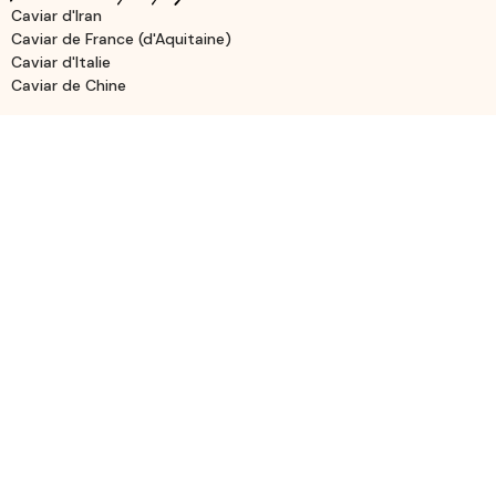
Caviar d'Iran
Caviar de France (d'Aquitaine)
Caviar d'Italie
Caviar de Chine
Nos types de caviars
Caviar Beluga Impérial
Caviar Dauricus-Schrenki
Caviar Osciètre Impérial
Caviar Baeri Imperial
Caviar Baeri Royal
Le guide du caviar
Tout ce que vous devez savoir
Les types de caviar
Déguster du caviar
Recettes de caviar
Aller plus loin
Questions fréquentes
Livraison